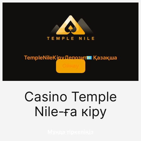
Skip
to
content
TempleNile
Кіру
Депозит
Қазақша
Ойнау
Casino Temple
Nile-ға кіру
Мұнда тіркеліңіз