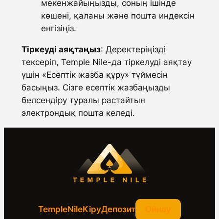
мекенжайыңызды, соның ішінде
көшені, қаланы және пошта индексін
енгізіңіз.
Тіркеуді аяқтаңыз
: Деректеріңізді
тексеріп, Temple Nile-да тіркелуді аяқтау
үшін «Есептік жазба құру» түймесін
басыңыз. Сізге есептік жазбаңызды
белсендіру туралы растайтын
электрондық пошта келеді.
TempleNile
Кіру
Депозит
Ойнау