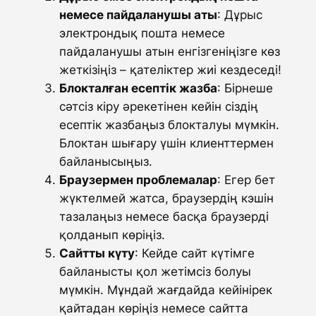
немесе пайдаланушы аты
: Дұрыс
электрондық пошта немесе
пайдаланушы атын енгізгеніңізге көз
жеткізіңіз – қателіктер жиі кездеседі!
Блокталған есептік жазба
: Бірнеше
сәтсіз кіру әрекетінен кейін сіздің
есептік жазбаңыз блокталуы мүмкін.
Блоктан шығару үшін клиенттермен
байланысыңыз.
Браузермен проблемалар
: Егер бет
жүктелмей жатса, браузердің кэшін
тазалаңыз немесе басқа браузерді
қолданып көріңіз.
Сайтты күту
: Кейде сайт күтімге
байланысты қол жетімсіз болуы
мүмкін. Мұндай жағдайда кейінірек
қайтадан көріңіз немесе сайтта